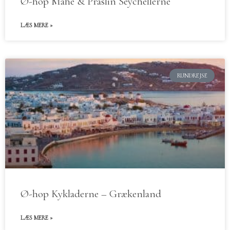
Ø-hop Mahe & Praslin Seychellerne
LÆS MERE »
RUNDREJSE
Ø-hop Kykladerne – Grækenland
LÆS MERE »