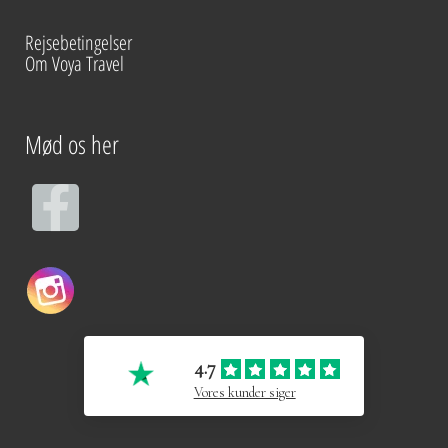
Rejsebetingelser
Om Voya Travel
Mød os her
F
a
c
e
4.7
b
Vores kunder siger
o