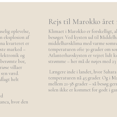
Rejs til Marokko året
elig oplevelse,
Klimaet i Marokko er forskelligt, al
n eksplosion af
besøger. Ved kysten ud til Middelh
na kvarteret er
middelhavsklima med varme somre 
rste marked –
temperaturen ofte 30 grader om s
elektronik og
Atlanterhavskysten er vejret lidt k
g berømte bor,
strømme – her må de nøjes med 23
iøse villaer
Længere inde i landet, hvor Sahara
 syn værd.
temperaturen nå 45 grader. Og i M
dlagt helt
mellem 21-38 grader – så besøg gern
solen ikke er kommet for godt i ga
ed
lanca, hvor den