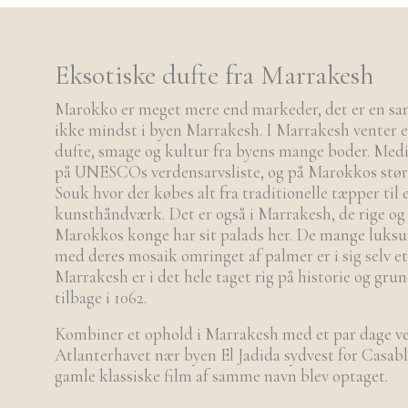
Eksotiske dufte fra Marrakesh
Marokko er meget mere end markeder, det er en sans
ikke mindst i byen Marrakesh. I Marrakesh venter e
dufte, smage og kultur fra byens mange boder. Medi
på UNESCOs verdensarvsliste, og på Marokkos stø
Souk hvor der købes alt fra traditionelle tæpper til 
kunsthåndværk. Det er også i Marrakesh, de rige o
Marokkos konge har sit palads her. De mange luksur
med deres mosaik omringet af palmer er i sig selv et
Marrakesh er i det hele taget rig på historie og grun
tilbage i 1062.
Kombiner et ophold i Marrakesh med et par dage v
Atlanterhavet nær byen El Jadida sydvest for Casab
gamle klassiske film af samme navn blev optaget.