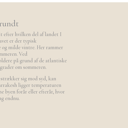
 rundt
t efter hvilken del af landet I
avet er der typisk
og milde vintre. Her rammer
ommeren. Ved
oldere på grund af de atlantiske
 grader om sommeren.
 strækker sig mod syd, kan
arrakesh ligger temperaturen
e byen forår eller efterår, hvor
ng endnu.