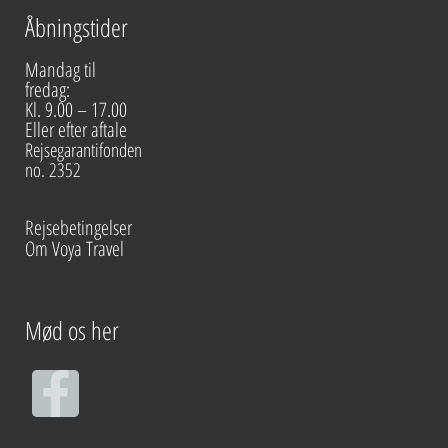
Åbningstider
Mandag til
fredag:
Kl. 9.00 – 17.00
Eller efter aftale
Rejsegarantifonden
no. 2352
Rejsebetingelser
Om Voya Travel
Mød os her
F
a