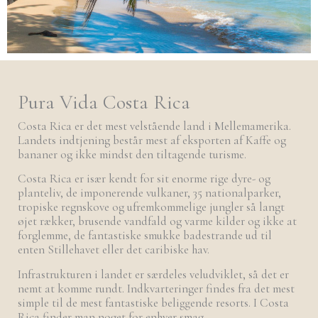
Pura Vida Costa Rica
Costa Rica er det mest velstående land i Mellemamerika.
Landets indtjening består mest af eksporten af Kaffe og
bananer og ikke mindst den tiltagende turisme.
Costa Rica er især kendt for sit enorme rige dyre- og
planteliv, de imponerende vulkaner, 35 nationalparker,
tropiske regnskove og ufremkommelige jungler så langt
øjet rækker, brusende vandfald og varme kilder og ikke at
forglemme, de fantastiske smukke badestrande ud til
enten Stillehavet eller det caribiske hav.
Infrastrukturen i landet er særdeles veludviklet, så det er
nemt at komme rundt. Indkvarteringer findes fra det mest
simple til de mest fantastiske beliggende resorts. I Costa
Rica finder man noget for enhver smag.