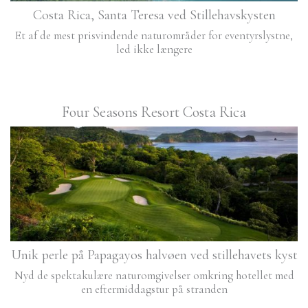
Costa Rica, Santa Teresa ved Stillehavskysten
Et af de mest prisvindende naturområder for eventyrslystne,
led ikke længere
Four Seasons Resort Costa Rica
Unik perle på Papagayos halvøen ved stillehavets kyst
Nyd de spektakulære naturomgivelser omkring hotellet med
en eftermiddagstur på stranden