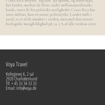
Costa Rica betyder “rig kyst” på spansk, og siden 1948,
har landet, modsat de fleste andre mellemamerikanske
lande, været fri for politiske uroligheder. Costa Rica har
intet militær, kun en større politistyrke. Landet målt i
areal, er et af de mindste i verden, men med den største
biologiske mangfoldighed på ca. 5 % af alle verdens arter.
Voya Travel
Kollegievej 6, 2 sal
2920 Charlottenlund
Tlf. + 45 33 34 33 33
Email: Info@voya.dk