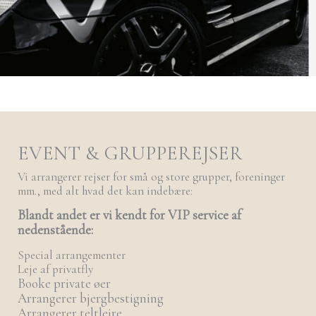
EVENT & GRUPPEREJSER
Vi arrangerer rejser for små og store grupper, foreninger
mm., med alt hvad det kan indebære:
Blandt andet er vi kendt for VIP service af
nedenstående:
Special arrangementer
Leje af privatfly
Booke private øer
Arrangerer bjergbestigning
Arrangerer teltlejre