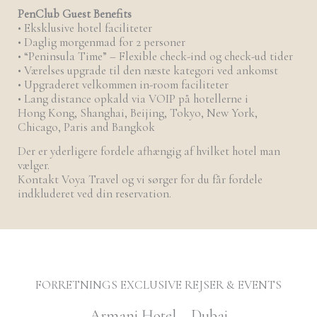
PenClub Guest Benefits
• Eksklusive hotel faciliteter
• Daglig morgenmad for 2 personer
• “Peninsula Time” – Flexible check-ind og check-ud tider
• Værelses upgrade til den næste kategori ved ankomst
• Upgraderet velkommen in-room faciliteter
• Lang distance opkald via VOIP på hotellerne i
Hong Kong, Shanghai, Beijing, Tokyo, New York,
Chicago, Paris and Bangkok
Der er yderligere fordele afhængig af hvilket hotel man
vælger.
Kontakt Voya Travel og vi sørger for du får fordele
indkluderet ved din reservation.
FORRETNINGS EXCLUSIVE REJSER & EVENTS
Armani Hotel – Dubai