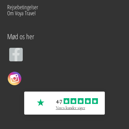
Rejsebetingelser
Om Voya Travel
Mød os her
F
a
c
e
4.7
b
Vores kunder siger
o