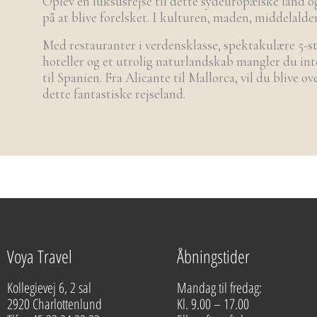
Oplev en luksusrejse til dette sydeuropæiske land o
på at blive forelsket. I kulturen, maden, middelald
Med restauranter i verdensklasse, spektakulære 5-s
hoteller og et utrolig naturlandskab mangler du inte
til Spanien. Fra Alicante til Mallorca, vil du blive o
dette fantastiske rejseland.
Voya Travel
Åbningstider
Kollegievej 6, 2 sal
Mandag til fredag:
2920 Charlottenlund
Kl. 9.00 – 17.00