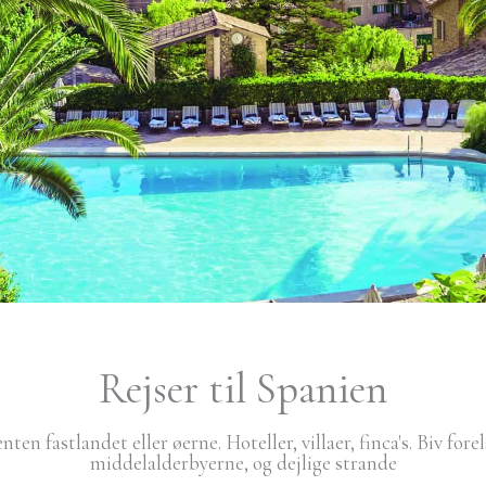
Rejser til Spanien
enten fastlandet eller øerne. Hoteller, villaer, finca's. Biv for
middelalderbyerne, og dejlige strande