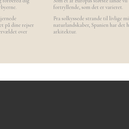
g forbered dig
Som et af Europas største lande vil 
erbyerne.
fortryllende, som det er varieret.
tjernede
Fra solkyssede strande til livlige 
t på dine rejser
naturlandskaber, Spanien har det 
vervældet over
arkitektur.