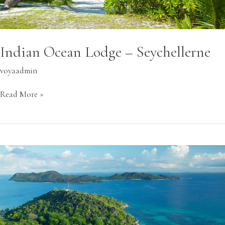
Indian Ocean Lodge – Seychellerne
voyaadmin
Read More »
Paradise
Sun
–
Praslin
–
Seychellerne