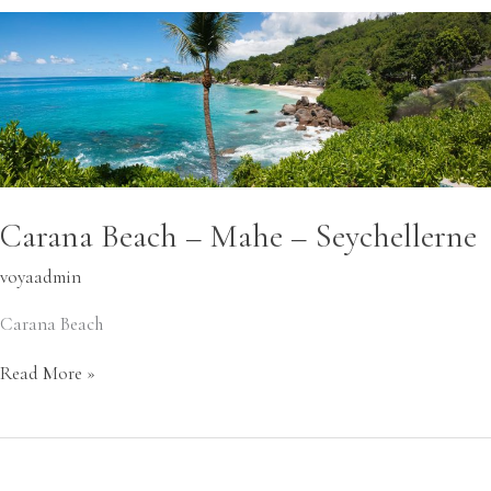
Carana
Beach
–
Mahe
–
Seychellerne
Carana Beach – Mahe – Seychellerne
voyaadmin
Carana Beach
Read More »