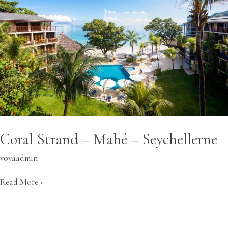
–
Mahé
–
Seychellerne
Coral Strand – Mahé – Seychellerne
voyaadmin
Read More »