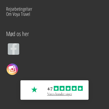
Rejsebetingelser
Om Voya Travel
Mød os her
F
a
c
e
4.7
b
Vores kunder siger
o