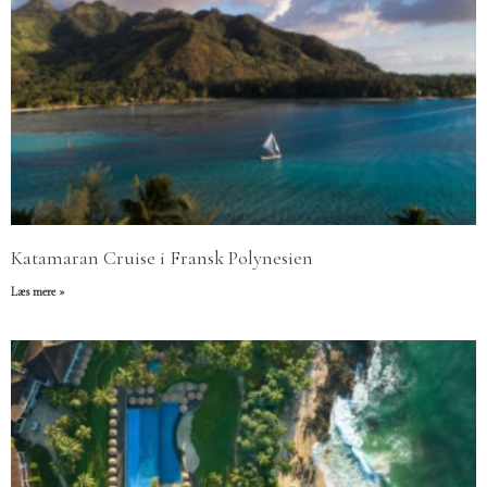
Side
Side
Side
Side
Katamaran Cruise i Fransk Polynesien
Læs mere »