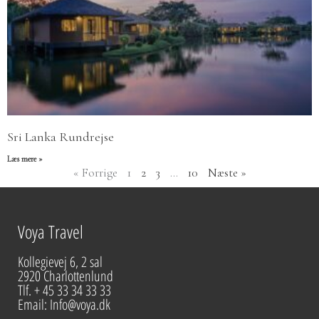
Sri Lanka Rundrejse
Læs mere »
« Forrige
1
2
3
…
10
Næste »
Voya Travel
Kollegievej 6, 2 sal
2920 Charlottenlund
Tlf. + 45 33 34 33 33
Email: Info@voya.dk