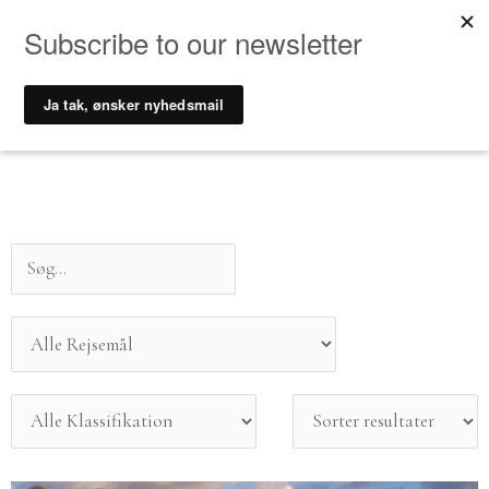
Gå
til
indholdet
Sorter
resultater