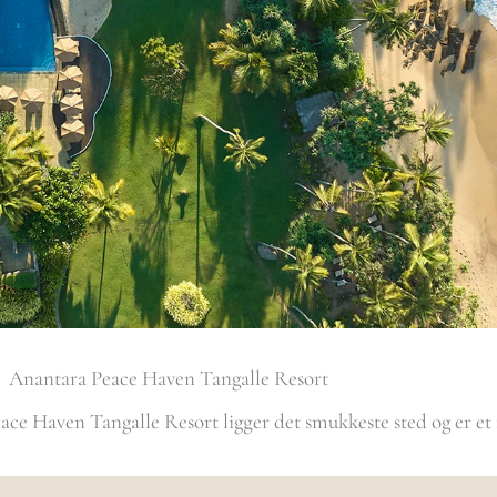
Anantara Peace Haven Tangalle Resort
ace Haven Tangalle Resort ligger det smukkeste sted og er et f