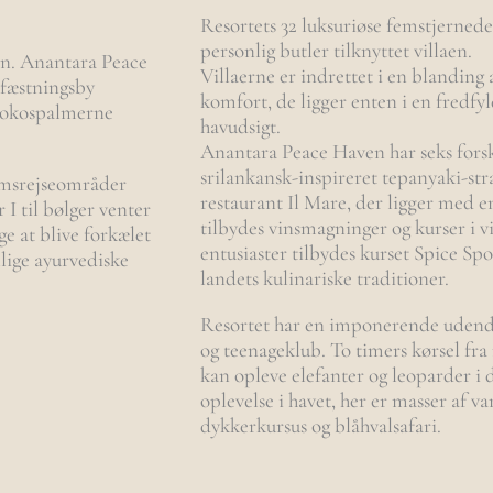
Resortets 32 luksuriøse femstjernede
personlig butler tilknyttet villaen.
an. Anantara Peace
Villaerne er indrettet i en blanding
 fæstningsby
komfort, de ligger enten i en fredfyl
 kokospalmerne
havudsigt.
Anantara Peace Haven har seks forsk
srilankansk-inspireret tepanyaki-str
rimsrejseområder
restaurant Il Mare, der ligger med e
I til bølger venter
tilbydes vinsmagninger og kurser i 
ge at blive forkælet
entusiaster tilbydes kurset Spice Spo
lige ayurvediske
landets kulinariske traditioner.
Resortet har en imponerende udend
og teenageklub. To timers kørsel fra 
kan opleve elefanter og leoparder i d
oplevelse i havet, her er masser af v
dykkerkursus og blåhvalsafari.