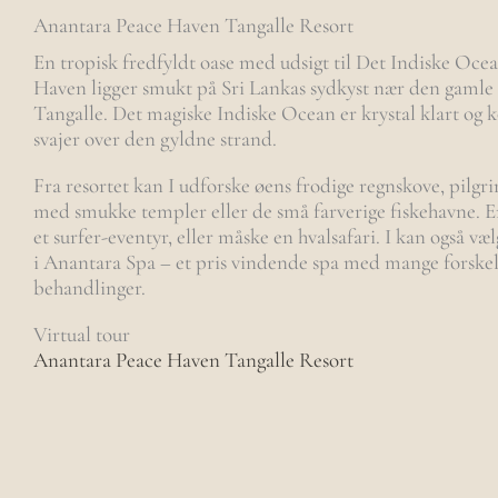
Anantara Peace Haven Tangalle Resort
En tropisk fredfyldt oase med udsigt til Det Indiske Oce
Haven ligger smukt på Sri Lankas sydkyst nær den gamle
Tangalle. Det magiske Indiske Ocean er krystal klart og
svajer over den gyldne strand.
Fra resortet kan I udforske øens frodige regnskove, pilg
med smukke templer eller de små farverige fiskehavne. Er 
et surfer-eventyr, eller måske en hvalsafari. I kan også væl
i Anantara Spa – et pris vindende spa med mange forskel
behandlinger.
Virtual tour
Anantara Peace Haven Tangalle Resort