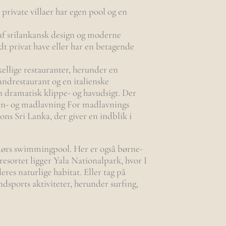
 private villaer har egen pool og en
 af srilankansk design og moderne
dt privat have eller har en betagende
ellige restauranter, herunder en
andrestaurant og en italienske
n dramatisk klippe- og havudsigt. Der
vin- og madlavning For madlavnings
ons Sri Lanka, der giver en indblik i
ørs swimmingpool. Her er også børne-
resortet ligger Yala Nationalpark, hvor I
eres naturlige habitat. Eller tag på
andsports aktiviteter, herunder surfing,