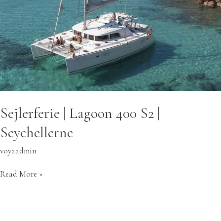
|
Lagoon
400
S2
|
Seychellerne
Sejlerferie | Lagoon 400 S2 |
Seychellerne
voyaadmin
Read More »