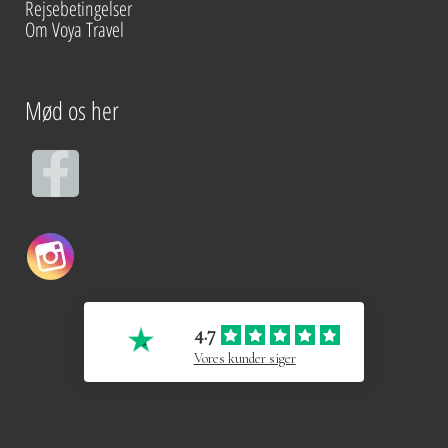
Rejsebetingelser
Om Voya Travel
Mød os her
F
a
c
e
4.7
b
Vores kunder siger
o
o