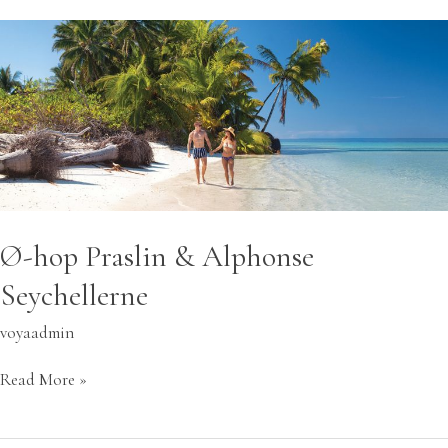
Ø-
hop
Praslin
&
Alphonse
Seychellerne
Ø-hop Praslin & Alphonse
Seychellerne
voyaadmin
Read More »