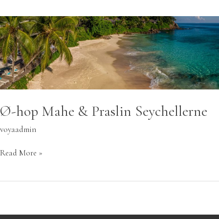
Ø-
hop
Mahe
&
Praslin
Seychellerne
Ø-hop Mahe & Praslin Seychellerne
voyaadmin
Read More »