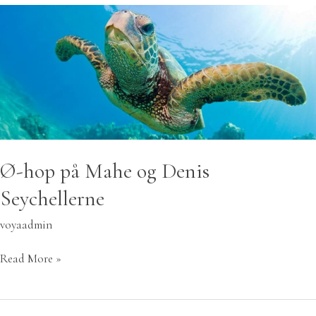
Ø-
hop
på
Mahe
og
Denis
Seychellerne
Ø-hop på Mahe og Denis
Seychellerne
voyaadmin
Read More »