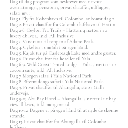
Dag til dag program som beskrevet med nævnte
overnatninger, pensioner, privat chauffør, udflugter,
safari mv. :
Dag 1. Fly fra København til Colombo, ankomst dag 2.
Dag 2. Privat chauffør fra Colombo lufthavn til Hatton.
Dag 2-6. Ceylon Tea Trails – Hatton. 4 nætter i 1 x
luxery dbl.vær., inkl. All Inclusive.
Dag 3. Vandretur til toppen af Adams Peak.
Dag 4. Cykeltur i området på egen hånd.
Dag 5. Kajak tur på Caslereagh Lake med andre gæster.
Dag 6. Privat chauffør fra hotellet til Yala.
Dag 6-9. Wild Coast Tented Lodge – Yala. 3 nætter i 1 x
cocoon suite, inkl. All Inclusive.
Dag 7. Morgen safari i Yala National Park.
Dag 8. Eftermiddags safari i Yala National Park.
Dag 9. Privat chauffør til Ahungalla, stop i Galle
undervejs.
Dag 9-13. Ahu Bay Hotel – Ahungalla. 4 nætter i 1 x bay
view dbl.vær., inkl. morgenmad.
Dag 10-12. Dagene er på egen hånd til at nyde de skønne
strande.
Dag 13. Privat chauffør fra Ahungalla til Colombo
lufthavn