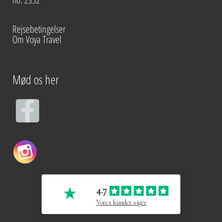
no. 2352
Rejsebetingelser
Om Voya Travel
Mød os her
F
a
c
e
4.7
b
Vores kunder siger