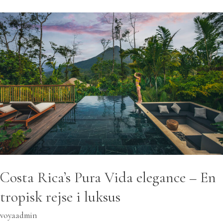
Costa
Rica’s
Pura
Vida
elegance
–
En
tropisk
rejse
i
luksus
Costa Rica’s Pura Vida elegance – En
tropisk rejse i luksus
voyaadmin