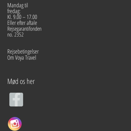
Mandag til
fredag:
Kl. 9.00 – 17.00
Eller efter aftale
Rejsegarantifonden
no. 2352
Rejsebetingelser
Om Voya Travel
Mød os her
F
a
c