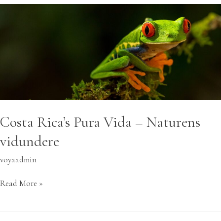
Costa
Rica’s
Pura
Vida
–
Naturens
vidundere
Costa Rica’s Pura Vida – Naturens
vidundere
voyaadmin
Read More »