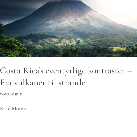
vulkaner
til
strande
Costa Rica’s eventyrlige kontraster –
Fra vulkaner til strande
voyaadmin
Read More »