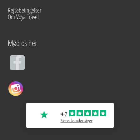
Rejsebetingelser
Om Voya Travel
Mød os her
F
a
c
e
4.7
b
Vores kunder siger
o