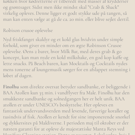
køkken hvor kødretterne er tilberedt med masser af krydderier
og grøntsager. Sidst men ikke mindst skal ”Crab & Shack”
virkelig opleves. Denne ligger et godt stykke ude på tangen, så
man kan enten vælge at gå de ca. 20 min. eller blive sejlet dertil.
Robison crusoe oplevelse
Nyd friskfanget skaldyr og et kold glas hvidvin under simple
forhold, som giver en minder om en ægte Robinson Crusoe
oplevelse. Øens 2 barer, hvor Milk Bar, med deres grab & go
koncept, kan man nyde en kold milkshake, en god kop kaffe og
lette snacks. På Beach baren, kan Mocktails og Cocktails nydes
mens tonerne af loungemusik sørger for en afslappet stemning i
løbet af dagen.
Finolhu
som direkte oversat betyder sandbanke, er beliggende i
BAA Atollen kun 35 min. i vandflyver fra Male. Finolhu har den
smukkeste sandbanke og solnedgangen her er helt unik. BAA
atollen er under UNESCO’s beskyttelse. Her opleves en
fantastisk undervandsverden med levende, farverige koraller og
tusindvis af fisk. Atollen er kendt for sine imponerende snorkel
og dykkersites på Maldiverne. I perioden maj til oktober er der
næsten garanti for at opleve de majestætiske Manta Reys ved
Hanifaru Cleaning station. Dette er resortet, I skal vælge, hvis I