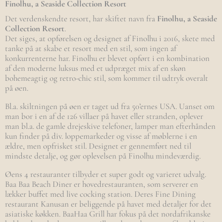
Finolhu, a Seaside Collection Resort
Det verdenskendte resort, har skiftet navn fra
Finolhu, a Seaside
Collection Resort
.
Det siges, at opførelsen og designet af Finolhu i 2016, skete med
tanke på at skabe et resort med en stil, som ingen af
konkurrenterne har. Finolhu er blevet opført i en kombination
af den moderne luksus med et udpræget mix af en skøn
bohemeagtig og retro-chic stil, som kommer til udtryk overalt
på øen.
Bl.a. skiltningen på øen er taget ud fra 50’ernes USA. Uanset om
man bor i en af de 126 villaer på havet eller stranden, oplever
man bl.a. de gamle drejeskive telefoner, lamper man efterhånden
kun finder på div. loppemarkeder og visse af møblerne i en
ældre, men opfrisket stil. Designet er gennemført ned til
mindste detalje, og gør oplevelsen på Finolhu mindeværdig.
Øens 4 restauranter tilbyder et super godt og varieret udvalg.
Baa Baa Beach Diner er hovedrestauranten, som serverer en
lækker buffet med live cocking station. Deres Fine Dining
restaurant Kanusan er beliggende på havet med detaljer for det
asiatiske køkken. BaaHaa Grill har fokus på det nordafrikanske