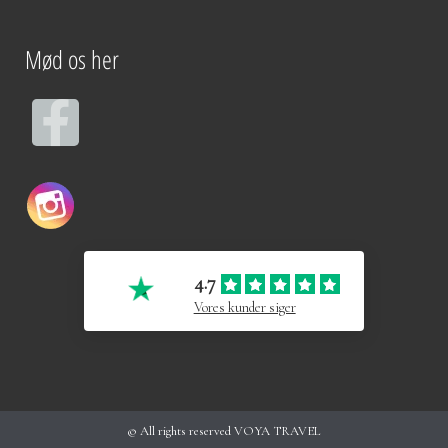
Mød os her
F
a
c
e
4.7
b
Vores kunder siger
o
o
k
© All rights reserved VOYA TRAVEL