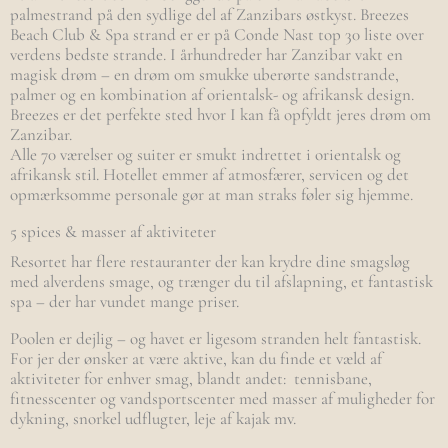
palmestrand på den sydlige del af Zanzibars østkyst. Breezes
Beach Club & Spa strand er er på Conde Nast top 30 liste over
verdens bedste strande. I århundreder har Zanzibar vakt en
magisk drøm – en drøm om smukke uberørte sandstrande,
palmer og en kombination af orientalsk- og afrikansk design.
Breezes er det perfekte sted hvor I kan få opfyldt jeres drøm om
Zanzibar.
Alle 70 værelser og suiter er smukt indrettet i orientalsk og
afrikansk stil. Hotellet emmer af atmosfærer, servicen og det
opmærksomme personale gør at man straks føler sig hjemme.
5 spices & masser af aktiviteter
Resortet har flere restauranter der kan krydre dine smagsløg
med alverdens smage, og trænger du til afslapning, et fantastisk
spa – der har vundet mange priser.
Poolen er dejlig – og havet er ligesom stranden helt fantastisk.
For jer der ønsker at være aktive, kan du finde et væld af
aktiviteter for enhver smag, blandt andet: tennisbane,
fitnesscenter og vandsportscenter med masser af muligheder for
dykning, snorkel udflugter, leje af kajak mv.