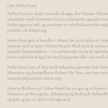
Om Nobu Hotel
Nobu Hotel er skabt i et unikt design, der blander Mia
arkitektur med elementer fra et traditionelt japansk str
Nobu signatur-stil, og resultatet er velafbalancerede omgi
perfekte til afslapning.
Siden åbningen af hotellet i Miami for 16 år siden er Nob
hotteste sted at spise i Miami Beach. Mad med de nyeste 
japansk fusionskøkken – en omfattende menu af opfinds
kan fx anbefale King Fish med Jalapeños eller sort torsk 
Nobu Hotel ejes af den verdenskendte japanske kok No
Matsuhisa og skuespilleren Robert De Niro, som har være
samarbejdspartnere siden 1993.
Esencia Wellness på Nobu Hotel har en spa og et fitness c
fokuserer på foryngelse, afslapning og forfinede behandli
og sjæl, og det er altid et besøg værd.