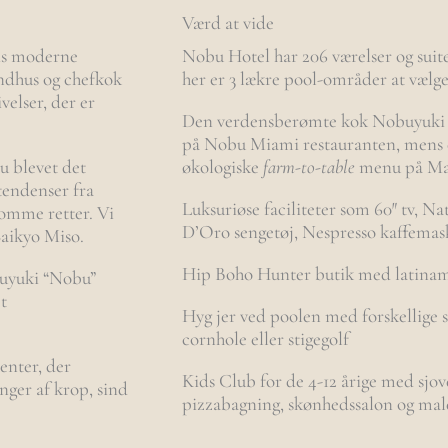
Værd at vide
mis moderne
Nobu Hotel har 206 værelser og suiter
andhus og chefkok
her er 3 lækre pool-områder at væl
velser, der er
Den verdensberømte kok Nobuyuki 
på Nobu Miami restauranten, mens 
u blevet det
økologiske
farm-to-table
menu på Ma
tendenser fra
Luksuriøse faciliteter som 60″ tv, Natu
omme retter. Vi
D’Oro sengetøj, Nespresso kaffema
Saikyo Miso.
Hip Boho Hunter butik med latinam
buyuki “Nobu”
t
Hyg jer ved poolen med forskellige 
cornhole eller stigegolf
enter, der
Kids Club for de 4-12 årige med sjov
nger af krop, sind
pizzabagning, skønhedssalon og mal