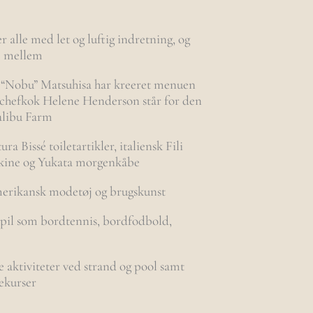
 alle med let og luftig indretning, og
ge mellem
“Nobu” Matsuhisa har kreeret menuen
chefkok Helene Henderson står for den
libu Farm
ra Bissé toiletartikler, italiensk Fili
skine og Yukata morgenkåbe
erikansk modetøj og brugskunst
spil som bordtennis, bordfodbold,
e aktiviteter ved strand og pool samt
ekurser