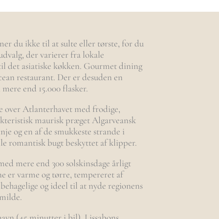
 du ikke til at sulte eller tørste, for du
udvalg, der varierer fra lokale
 til det asiatiske køkken. Gourmet dining
cean restaurant. Der er desuden en
mere end 15.000 flasker.
pe over Atlanterhavet med frodige,
kteristisk maurisk præget Algarveansk
nje og en af ​​de smukkeste strande i
le romantisk bugt beskyttet af klipper.
ed mere end 300 solskinsdage årligt
ne er varme og tørre, tempereret af
 behagelige og ideel til at nyde regionens
 milde.
avn (45 minutter i bil). Lissabons