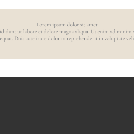
Lorem ipsum dolor sit amet
ididunt ut labore et dolore magna aliqua. Ut enim ad minim ve
uat. Duis aute irure dolor in reprehenderit in voluptate velit