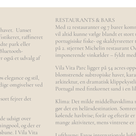
RESTAURANTS & BARS
Med 12 restauranter og 7 barer kommer
rhavet. Uanset
vil altid kunne vælge blandt et stort 
stikeret, raffineret
portugisiske fiske- og skaldyrsretter
ldte park eller
på 2. stjernet Michelin restaurant O
Bluetooth-
imponerende vinkælder – fyldt med 
r også et udvalg af
Vila Vita Parc ligger på 54 acres op
blomstrende subtropiske haver, kara
s elegance og stil,
arkitektur, en dramatisk klippekystli
rodige omgivelser ved
Portugal med fintkornet sand i en lil
sort fejrer det
Klima: Det milde middelhavsklima m
gør det en helårsdestination. Somre
kølende havbrise; forår og efterår er
de udsigt over
mange aktiviteter, mens vintrene er
ingpool, og der er
sbane. I Vila Vita
Lufthavne: Faros internationale lufth