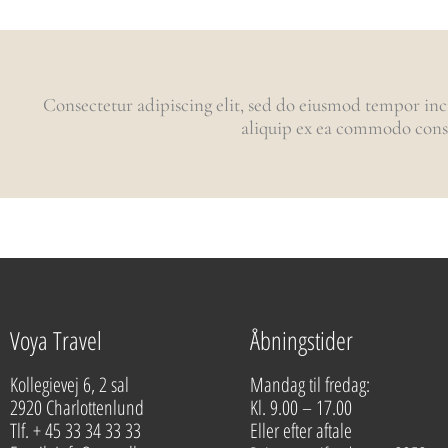
Consectetur adipiscing elit, sed do eiusmod tempor inc
aliquip ex ea commodo conseq
Voya Travel
Åbningstider
Kollegievej 6, 2 sal
Mandag til fredag:
2920 Charlottenlund
Kl. 9.00 – 17.00
Tlf. + 45 33 34 33 33
Eller efter aftale