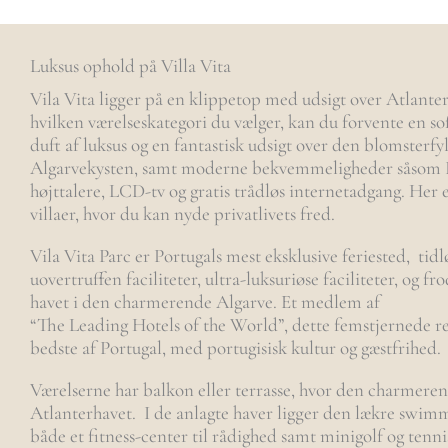
Luksus ophold på Villa Vita
Vila Vita ligger på en klippetop med udsigt over Atlante
hvilken værelseskategori du vælger, kan du forvente en sofi
duft af luksus og en fantastisk udsigt over den blomsterfy
Algarvekysten, samt moderne bekvemmeligheder såsom 
højttalere, LCD-tv og gratis trådløs internetadgang. Her e
villaer, hvor du kan nyde privatlivets fred.
Vila Vita Parc er Portugals mest eksklusive feriested, tidlø
uovertruffen faciliteter, ultra-luksuriøse faciliteter, og f
havet i den charmerende Algarve. Et medlem af
“The Leading Hotels of the World”, dette femstjernede re
bedste af Portugal, med portugisisk kultur og gæstfrihed.
Værelserne har balkon eller terrasse, hvor den charmeren
Atlanterhavet. I de anlagte haver ligger den lækre swimm
både et fitness-center til rådighed samt minigolf og tenni