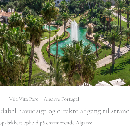
Vila Vita Parc – Algarve Portugal
dabel havudsigt og direkte adgang til stran
op-lækkert ophold på charmerende Algarve