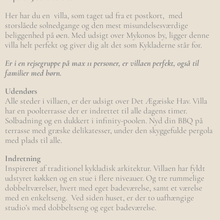
Her har du en villa, som taget ud fra et postkort, med
storslåede solnedgange og den mest misundelsesværdige
beliggenhed på øen. Med udsigt over Mykonos by, ligger denne
villa helt perfekt og giver dig alt det som Kykladerne står for.
Er i en rejsegruppe på max 11 personer, er villaen perfekt, også til
familier med børn.
Udendørs
Alle steder i villaen, er der udsigt over Det Ægæiske Hav. Villa
har en poolterrasse der er indrettet til alle dagens timer.
Solbadning og en dukkert i infinity-poolen. Nyd din BBQ på
terrasse med græske delikatesser, under den skyggefulde pergola
med plads til alle.
Indretning
Inspireret af traditionel kykladisk arkitektur. Villaen har fyldt
udstyret køkken og en stue i flere niveauer. Og tre rummelige
dobbeltværelser, hvert med eget badeværelse, samt et værelse
med en enkeltseng. Ved siden huset, er der to uafhængige
studio’s med dobbeltseng og eget badeværelse.