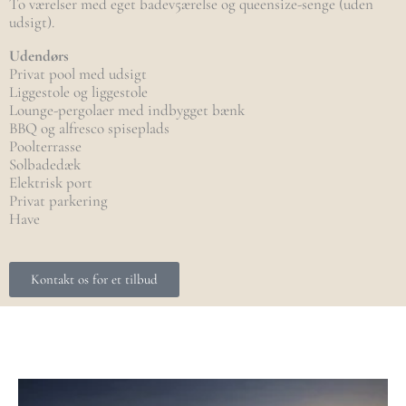
To værelser med eget badev5ærelse og queensize-senge (uden
udsigt).
Udendørs
Privat pool med udsigt
Liggestole og liggestole
Lounge-pergolaer med indbygget bænk
BBQ og alfresco spiseplads
Poolterrasse
Solbadedæk
Elektrisk port
Privat parkering
Have
Kontakt os for et tilbud