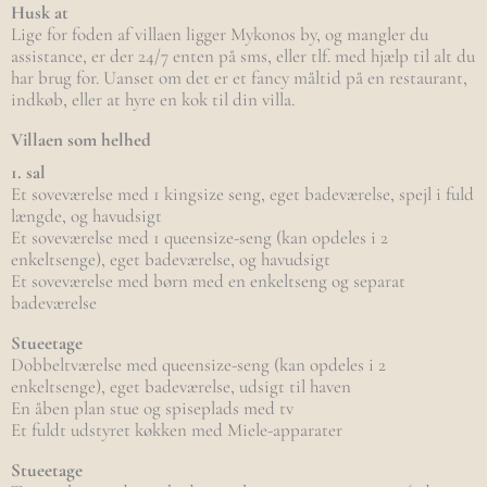
Husk at
Lige for foden af villaen ligger Mykonos by, og mangler du
assistance, er der 24/7 enten på sms, eller tlf. med hjælp til alt du
har brug for. Uanset om det er et fancy måltid på en restaurant,
indkøb, eller at hyre en kok til din villa.
Villaen som helhed
1. sal
Et soveværelse med 1 kingsize seng, eget badeværelse, spejl i fuld
længde, og havudsigt
Et soveværelse med 1 queensize-seng (kan opdeles i 2
enkeltsenge), eget badeværelse, og havudsigt
Et soveværelse med børn med en enkeltseng og separat
badeværelse
Stueetage
Dobbeltværelse med queensize-seng (kan opdeles i 2
enkeltsenge), eget badeværelse, udsigt til haven
En åben plan stue og spiseplads med tv
Et fuldt udstyret køkken med Miele-apparater
Stueetage