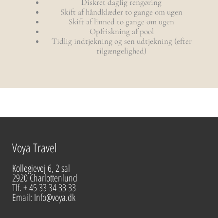
Diskret daglig rengøring
Skift af håndklæder to gange om ugen
Skift af linned to gange om ugen
Opfriskning af pool
Tidlig indtjekning og sen udtjekning (efter
tilgængelighed)
Voya Travel
Kollegievej 6, 2 sal
2920 Charlottenlund
Tlf. + 45 33 34 33 33
Email: Info@voya.dk