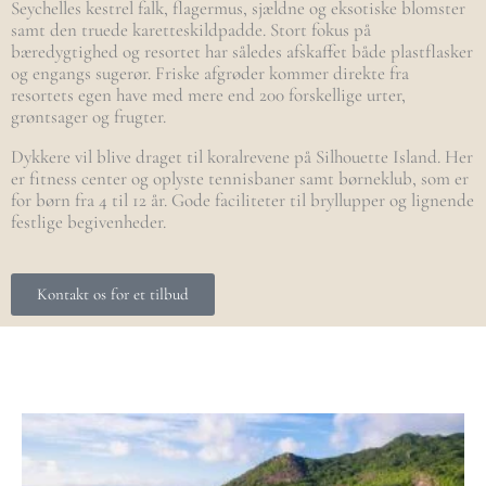
Seychelles kestrel
falk, flagermus, sjældne og eksotiske blomster
samt den truede karetteskildpadde. Stort fokus på
bæredygtighed og resortet har således afskaffet både plastflasker
og engangs sugerør. Friske afgrøder kommer direkte fra
resortets egen have med mere end 200 forskellige urter,
grøntsager og frugter.
Dykkere vil blive draget til koralrevene på Silhouette Island. Her
er fitness center og oplyste tennisbaner samt børneklub, som er
for børn fra 4 til 12 år. Gode faciliteter til bryllupper og lignende
festlige begivenheder.
Kontakt os for et tilbud