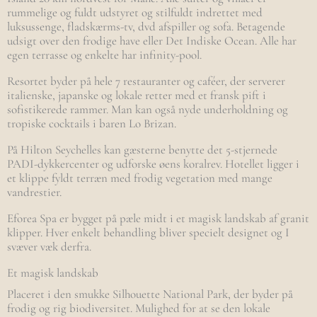
rummelige og fuldt udstyret og stilfuldt indrettet med
luksussenge, fladskærms-tv, dvd afspiller og sofa. Betagende
udsigt over den frodige have eller Det Indiske Ocean. Alle har
egen terrasse og enkelte har infinity-pool.
Resortet byder på hele 7 restauranter og caféer, der serverer
italienske, japanske og lokale retter med et fransk pift i
sofistikerede rammer. Man kan også nyde underholdning og
tropiske cocktails i baren Lo Brizan.
På Hilton Seychelles kan gæsterne benytte det 5-stjernede
PADI-dykkercenter og udforske øens koralrev. Hotellet ligger i
et klippe fyldt terræn med frodig vegetation med mange
vandrestier.
Eforea Spa er bygget på pæle midt i et magisk landskab af granit
klipper. Hver enkelt behandling bliver specielt designet og I
svæver væk derfra.
Et magisk landskab
Placeret i den smukke Silhouette National Park, der byder på
frodig og rig biodiversitet. Mulighed for at se den lokale