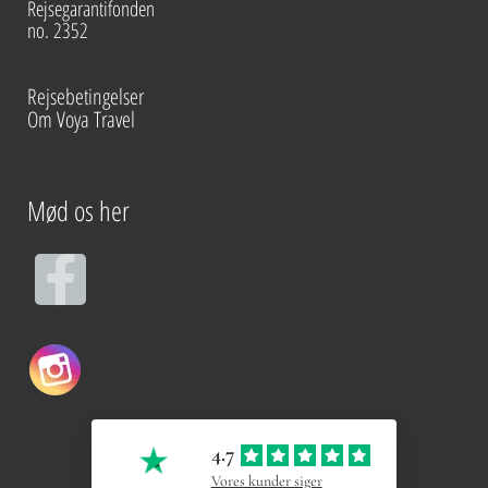
Rejsegarantifonden
no. 2352
Rejsebetingelser
Om Voya Travel
Mød os her
F
a
c
e
4.7
b
Vores kunder siger