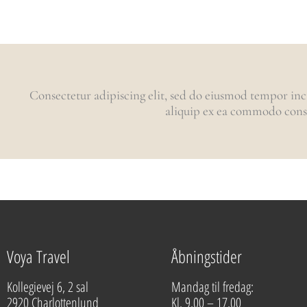
Consectetur adipiscing elit, sed do eiusmod tempor inc
aliquip ex ea commodo conseq
Voya Travel
Åbningstider
Kollegievej 6, 2 sal
Mandag til fredag:
2920 Charlottenlund
Kl. 9.00 – 17.00