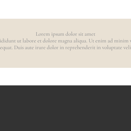
Lorem ipsum dolor sit amet
ididunt ut labore et dolore magna aliqua. Ut enim ad minim ve
uat. Duis aute irure dolor in reprehenderit in voluptate velit