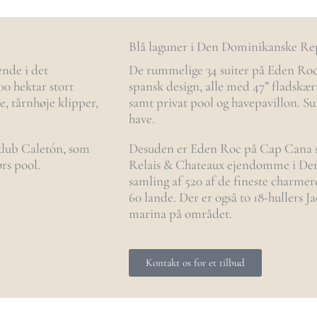
Blå laguner i Den Dominikanske Re
ende i det
De rummelige 34 suiter på Eden Roc e
00 hektar stort
spansk design, alle med 47” fladskærm
, tårnhøje klipper,
samt privat pool og havepavillon. Su
have.
klub Caletón, som
Desuden er Eden Roc på Cap Cana st
rs pool.
Relais & Chateaux ejendomme i Den
samling af 520 af de fineste charmer
60 lande. Der er også to 18-hullers 
marina på området.
Kontakt os for et tilbud