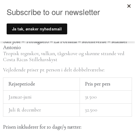
Gå
til
indholdet
Costa Rica
11 dage / 10 nætter’s unik rundrejse
San José – Tortuguero – La Fortuna – Monteverde – Manuel
Antonio
Tropisk regnskov, vulkan, tågeskove og skønne strande ved
Costa Ricas Stillehavskyst
Vejledende priser pr. person i delt dobbeltværelse:
Rejseperiode
Pris per pers
Januar-juni
31.500
Juli & december
32.500
Prisen inkluderer for 10 dage/9 nætter: