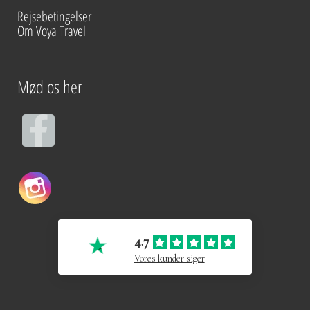
Rejsebetingelser
Om Voya Travel
Mød os her
F
a
c
e
4.7
b
Vores kunder siger
o