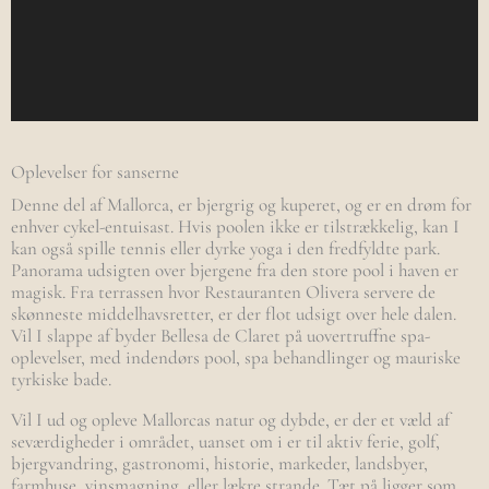
Oplevelser for sanserne
Denne del af Mallorca, er bjergrig og kuperet, og er en drøm for
enhver cykel-entuisast. Hvis poolen ikke er tilstrækkelig, kan I
kan også spille tennis eller dyrke yoga i den fredfyldte park.
Panorama udsigten over bjergene fra den store pool i haven er
magisk. Fra terrassen hvor Restauranten Olivera servere de
skønneste middelhavsretter, er der flot udsigt over hele dalen.
Vil I slappe af byder Bellesa de Claret på uovertruffne spa-
oplevelser, med indendørs pool, spa behandlinger og mauriske
tyrkiske bade.
Vil I ud og opleve Mallorcas natur og dybde, er der et væld af
seværdigheder i området, uanset om i er til aktiv ferie, golf,
bjergvandring, gastronomi, historie, markeder, landsbyer,
farmhuse, vinsmagning, eller lækre strande. Tæt på ligger som