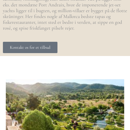
eks. det mondæne Port Andraix, hvor de imponerende jet-set
yachts ligger til i bugten, og million-villaer er bygget på de flotte
skråninger. Her findes nogle af Mallorca bedste tapas og
fiskerestauranter, intet sted er bedre i verden, at sippe en god
rosé, og spise friskfanget pilselv rejer.
Kontakt os for et tilbud