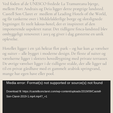
Ved foden af de UNESCO fredede La Tramuntana bjerge,
mellem Port Andraix og Deia ligger dette prægtige landsted.
Castell Son Claret er medlem af Leading Hotels of the World,
og får tankerne over i Middelalderlige borge og slotslignede
bygninger. Et reelt luksus-hotel, der er inspireret af den
imponerende uspoleret natur. Det tidligere finca-landsted blev
omhyggeligt renoveret i 2013 og giver i dag gæsterne en unik
oplevelse.
Hotellet ligger i en 326 hektar flot park – og har kun 41 værelser
og suiter – alle bygget i moderne design. De fleste af suiter og
værelserne ligger i slottets hovedbygning med private terrasser.
De øvrige værelser ligger i de tidligere stalde, der alle ligger ud
til en privat gårdhave med et gammelt arabisk springvand,
mange har egen have eller pool.
Videoafspiller
Media error: Format(s) not supported or source(s) not found
Download fil: https://castellsonclaret.com/wp-content/uploads/2019/09/Castell-
Son-Claret-2019-1.mp4.mp4?_=1