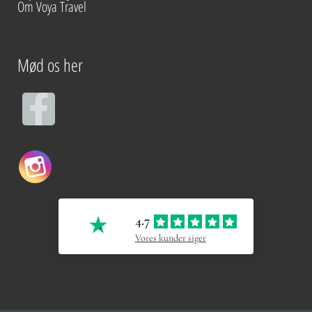
Om Voya Travel
Mød os her
F
a
c
e
4.7
b
Vores kunder siger
o
o