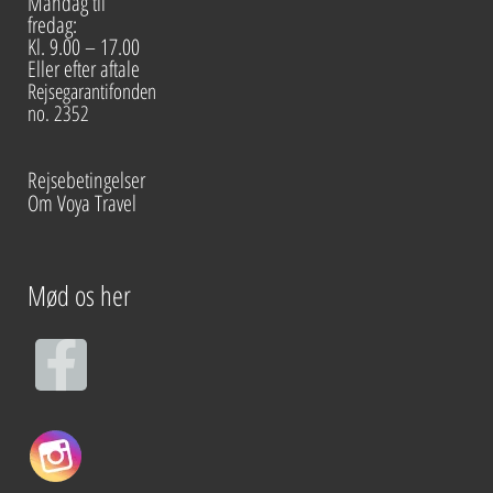
Mandag til
fredag:
Kl. 9.00 – 17.00
Eller efter aftale
Rejsegarantifonden
no. 2352
Rejsebetingelser
Om Voya Travel
Mød os her
F
a
c