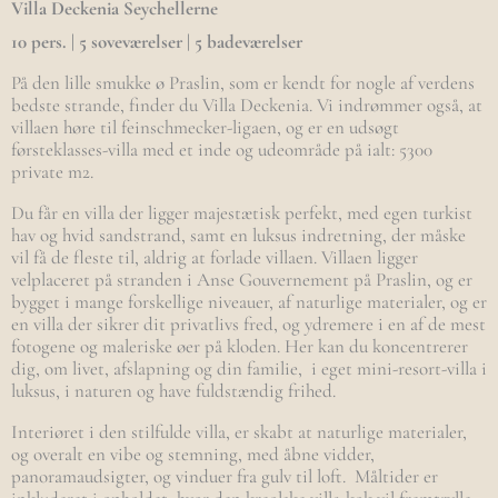
Villa Deckenia Seychellerne
10 pers. | 5 soveværelser | 5 badeværelser
På den lille smukke ø Praslin, som er kendt for nogle af verdens
bedste strande, finder du Villa Deckenia. Vi indrømmer også, at
villaen høre til feinschmecker-ligaen, og er en udsøgt
førsteklasses-villa med et inde og udeområde på ialt: 5300
private m2.
Du får en villa der ligger majestætisk perfekt, med egen turkist
hav og hvid sandstrand, samt en luksus indretning, der måske
vil få de fleste til, aldrig at forlade villaen. Villaen ligger
velplaceret på stranden i Anse Gouvernement på Praslin, og er
bygget i mange forskellige niveauer, af naturlige materialer, og er
en villa der sikrer dit privatlivs fred, og ydremere i en af de mest
fotogene og maleriske øer på kloden. Her kan du koncentrerer
dig, om livet, afslapning og din familie, i eget mini-resort-villa i
luksus, i naturen og have fuldstændig frihed.
Interiøret i den stilfulde villa, er skabt at naturlige materialer,
og overalt en vibe og stemning, med åbne vidder,
panoramaudsigter, og vinduer fra gulv til loft. Måltider er