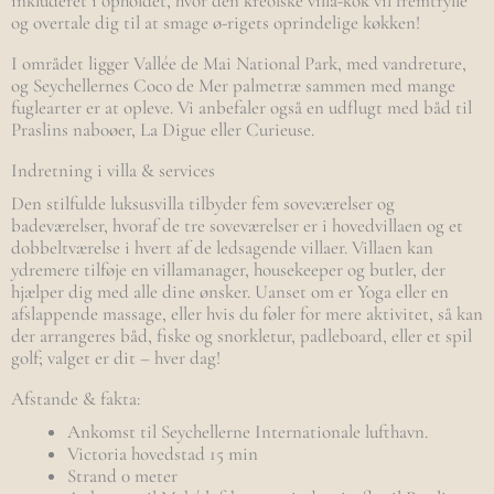
inkluderet i opholdet, hvor den kreolske villa-kok vil fremtrylle
og overtale dig til at smage ø-rigets oprindelige køkken!
I området ligger Vallée de Mai National Park, med vandreture,
og Seychellernes Coco de Mer palmetræ sammen med mange
fuglearter er at opleve. Vi anbefaler også en udflugt med båd til ​​
Praslins naboøer, La Digue eller Curieuse.
Indretning i villa & services
Den stilfulde luksusvilla tilbyder fem soveværelser og
badeværelser, hvoraf de tre soveværelser er i hovedvillaen og et
dobbeltværelse i hvert af de ledsagende villaer. Villaen kan
ydremere tilføje en villamanager, housekeeper og butler, der
hjælper dig med alle dine ønsker. Uanset om er Yoga eller en
afslappende massage, eller hvis du føler for mere aktivitet, så kan
der arrangeres båd, fiske og snorkletur, padleboard, eller et spil
golf; valget er dit – hver dag!
Afstande & fakta:
Ankomst til Seychellerne Internationale lufthavn.
Victoria hovedstad 15 min
Strand 0 meter