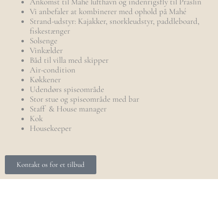
Ankomst til Mahé lufthavn og indenrigsfly til Praslin
Vi anbefaler at kombinerer med ophold på Mahé
Strand-udstyr: Kajakker, snorkleudstyr, paddleboard,
fiskestænger
Solsenge
Vinkælder
Båd til villa med skipper
Air-condition
Køkkener
Udendørs spiseområde
Stor stue og spiseområde med bar
Staff & House manager
Kok
Housekeeper
Kontakt os for et tilbud