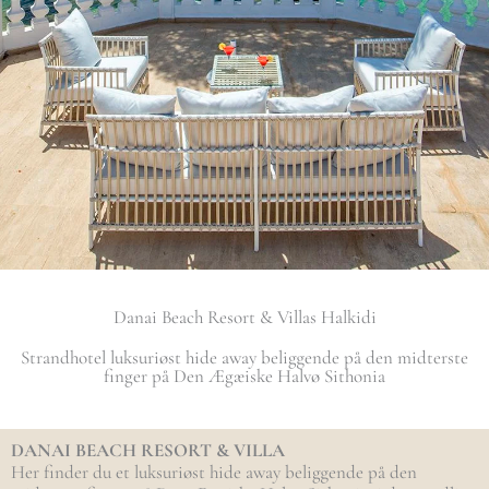
Danai Beach Resort & Villas Halkidi
Strandhotel luksuriøst hide away beliggende på den midterste
finger på Den Ægæiske Halvø Sithonia
DANAI BEACH RESORT & VILLA
Her finder du et luksuriøst hide away beliggende på den