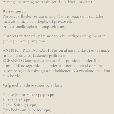
Arrangementer og overraskelser (f.eks. frieri, bryllup).
Restauranter:
Resortet tilbyder restauranter på højt niveau, samt områder
med afslapning og arbejde, til private eller
professionelle ophold i omgivelserne.
Hotellets værter står på pinde for eks. særlige arrangementer,
grill og vinsmagning mm.
ANITHOS RESTAURANT: Fusion af autentiske græske smage,
fisk og skaldyr og læskende grillretter.
EGERNET: Gourmetrestaurant på klippesiden under åben
himmel til udsøgt middag under stjernerne – en af de mest
berømte og eksklusive gourmetkøkkener i Grækenland med kun
fem borde.
Vælg mellem disse suiter og villaer:
Deluxe Junior Suite (35-40 sqm)
Suite (42-58 sqm)
Danai Suite (75 sqm)
Two Bedroom Suite (80 sqm)