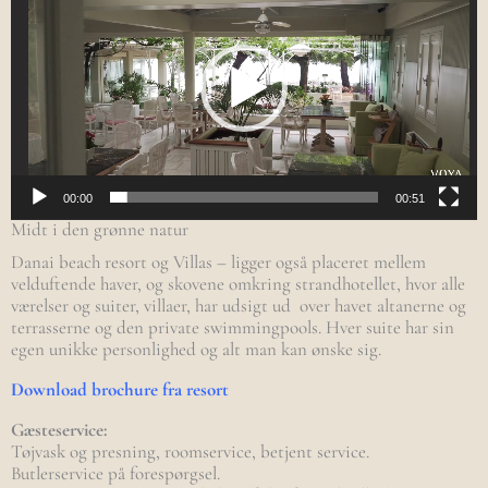
00:00
00:51
Midt i den grønne natur
Danai beach resort og Villas – ligger også placeret mellem
velduftende haver, og skovene omkring strandhotellet, hvor alle
værelser og suiter, villaer, har udsigt ud over havet altanerne og
terrasserne og den private swimmingpools. Hver suite har sin
egen unikke personlighed og alt man kan ønske sig.
Download brochure fra resort
Gæsteservice:
Tøjvask og presning, roomservice, betjent service.
Butlerservice på forespørgsel.