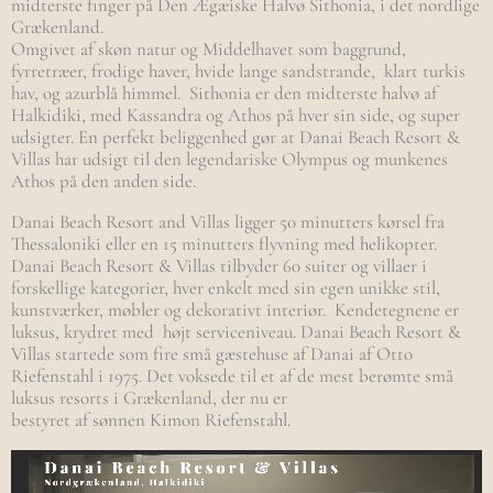
midterste finger på Den Ægæiske Halvø Sithonia, i det nordlige
Grækenland.
Omgivet af skøn natur og Middelhavet som baggrund,
fyrretræer, frodige haver, hvide lange sandstrande, klart turkis
hav, og azurblå himmel. Sithonia er den midterste halvø af
Halkidiki, med Kassandra og Athos på hver sin side, og super
udsigter. En perfekt beliggenhed gør at Danai Beach Resort &
Villas har udsigt til den legendariske Olympus og munkenes
Athos på den anden side.
Danai Beach Resort and Villas ligger 50 minutters kørsel fra
Thessaloniki eller en 15 minutters flyvning med helikopter.
Danai Beach Resort & Villas tilbyder 60 suiter og villaer i
forskellige kategorier, hver enkelt med sin egen unikke stil,
kunstværker, møbler og dekorativt interiør. Kendetegnene er
luksus, krydret med højt serviceniveau. Danai Beach Resort &
Villas startede som fire små gæstehuse af Danai af Otto
Riefenstahl i 1975. Det voksede til et af de mest berømte små
luksus resorts i Grækenland, der nu er
bestyret af sønnen Kimon Riefenstahl.
Videoafspiller