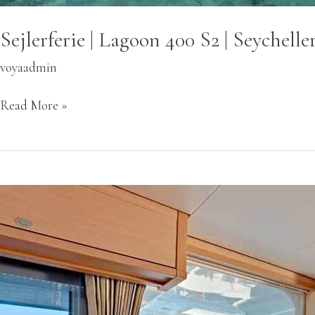
Sejlerferie | Lagoon 400 S2 | Seychelle
voyaadmin
Read More »
Katamaran
LAGOON
450