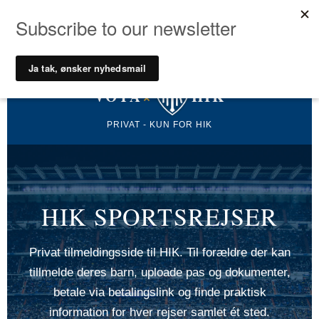
Gå
til
indholdet
VOYA
×
HIK
PRIVAT - KUN FOR HIK
HIK SPORTSREJSER
Privat tilmeldingsside til HIK. Til forældre der kan
tillmelde deres barn, uploade pas og dokumenter,
betale via betalingslink og finde praktisk
information for hver rejser samlet ét sted.